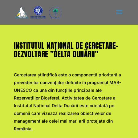
INSTITUTUL NAȚIONAL DE CERCETARE-
DEZVOLTARE ”DELTA DUNĂRII”
Cercetarea ştiinţifică este o componentă prioritară a
prevederilor convenţiilor definite în programul MAB-
UNESCO ca una din funcţiile principale ale
Rezervaţiilor Biosferei. Activitatea de Cercetare a
Institutul Naţional Delta Dunării este orientată pe
domenii care vizează realizarea obiectivelor de
management ale celei mai mari arii protejate din
România.