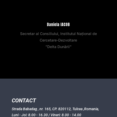
Daniela IACOB
Secretar al Consiliului, Institutul Național de
Cercetare-Dezvoltare
”Delta Dunării”
CONTACT
Strada Babadag , nr. 165, CP. 820112, Tulcea ,Romania,
Luni - Joi: 8.00 - 16.30 / Vineri: 8.00 - 14.00