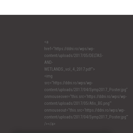
<a
href="https://ddni.ro/wps/wp-
content/uploads/2017/05/DELTAS-
AND-
WETLANDS_vol_4_2017.pdf">
<img
src="https://ddni.ro/wps/wp-
content/uploads/2017/04/Symp2017_Poster.jpg"
onmouseover="this.src='https://ddni.ro/wps/wp-
content/uploads/2017/05/Afis_BG.png'"
onmouseout="this.src='https://ddni.ro/wps/wp-
content/uploads/2017/04/Symp2017_Poster.jpg'"
/></a>